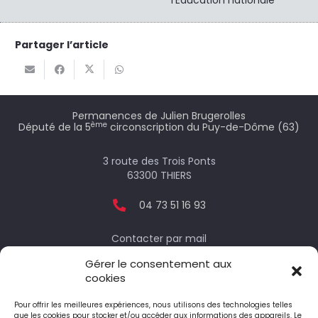
Partager l’article
Permanences de Julien Brugerolles
ème
Député de la 5
circonscription du Puy-de-Dôme (63)
3 route des Trois Ponts
63300 THIERS
04 73 51 16 93
Contacter par mail
Gérer le consentement aux
cookies
Votre député
Pour offrir les meilleures expériences, nous utilisons des technologies telles
que les cookies pour stocker et/ou accéder aux informations des appareils. Le