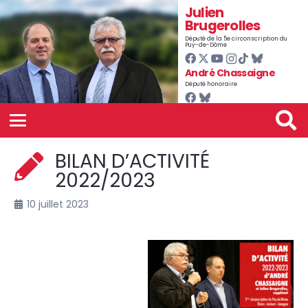
Julien
Brugerolles
Député de la 5e circonscription du
Puy-de-Dôme
André Chassaigne
Député honoraire
BILAN D’ACTIVITÉ
2022/2023
10 juillet 2023