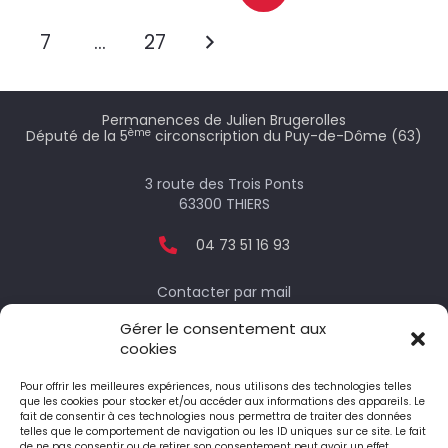
7
…
27
Permanences de Julien Brugerolles
ème
Député de la 5
circonscription du Puy-de-Dôme (63)
3 route des Trois Ponts
63300 THIERS
04 73 51 16 93
Contacter par mail
Gérer le consentement aux
cookies
Votre député
Pour offrir les meilleures expériences, nous utilisons des technologies telles
que les cookies pour stocker et/ou accéder aux informations des appareils. Le
fait de consentir à ces technologies nous permettra de traiter des données
telles que le comportement de navigation ou les ID uniques sur ce site. Le fait
Le député honoraire
de ne pas consentir ou de retirer son consentement peut avoir un effet