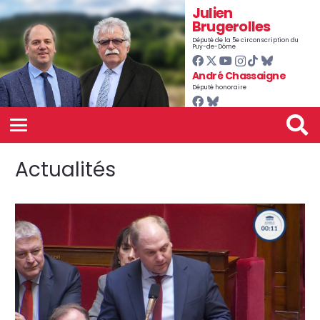
Julien
Brugerolles
Député de la 5e circonscription du
Puy-de-Dôme
André Chassaigne
Député honoraire
Actualités