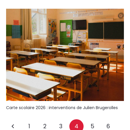
Carte scolaire 2026 : interventions de Julien Brugerolles
1
2
3
4
5
6