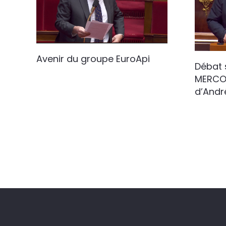
Avenir du groupe EuroApi
Débat 
MERCOS
d’Andr