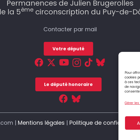
Permanences de Julien Brugerolles
ème
e la 5
circonscription du Puy-de-
Contacter par mail
Votre député
Pour offr
cookies p
à ces tec
Le député honoraire
de naviga
consentem
Gérer les
s.com |
Mentions légales
|
Politique de confidentiali
A