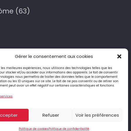
Dôme (63)
Gérer le consentement aux cookies
ir les meilleures expériences, nous utilisons des technologies telles que les
4 Place Jean-Antoine Pourtier
our stocker et/ou accéder aux informations des appareils. Le fait de consentir
63890 ST-AMANT-ROCHE-SAVINE
hnologies nous permettra de traiter des données telles que le comportement
tion ou les ID uniques sur ce site. Le fait de ne pas consentir ou de retirer son
ent peut avoir un effet négatif sur certaines caractéristiques et fonctions.
04 73 95 74 90
 services
té
|
Politique des Cookies
ccepter
Refuser
Voir les préférences
Politique de cookies
Politique de confidentialité