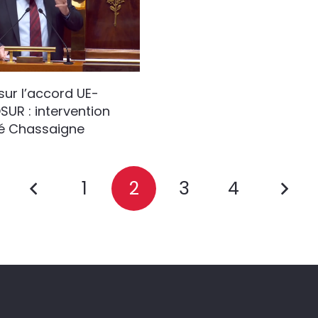
sur l’accord UE-
UR : intervention
é Chassaigne
1
2
3
4