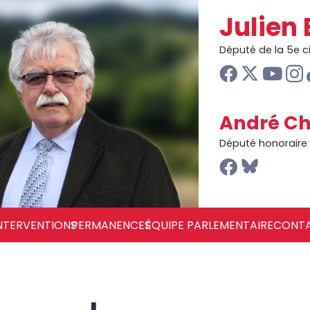
Julien 
Député de la 5e 
André Ch
Député honoraire
NTERVENTIONS
PERMANENCES
ÉQUIPE PARLEMENTAIRE
CONT