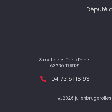
Député d
3 route des Trois Ponts
63300 THIERS
04 73 51 16 93
@2026 julienbrugerolle