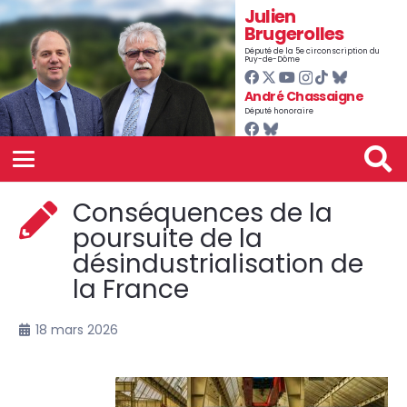
Julien
Brugerolles
Député de la 5e circonscription du
Puy-de-Dôme
André Chassaigne
Député honoraire
Conséquences de la
poursuite de la
désindustrialisation de
la France
18 mars 2026