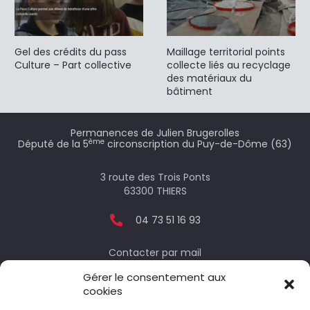
Gel des crédits du pass
Maillage territorial points
Culture – Part collective
collecte liés au recyclage
des matériaux du
bâtiment
Permanences de Julien Brugerolles
ème
Député de la 5
circonscription du Puy-de-Dôme (63)
3 route des Trois Ponts
63300 THIERS
04 73 51 16 93
Contacter par mail
Gérer le consentement aux
cookies
Votre député