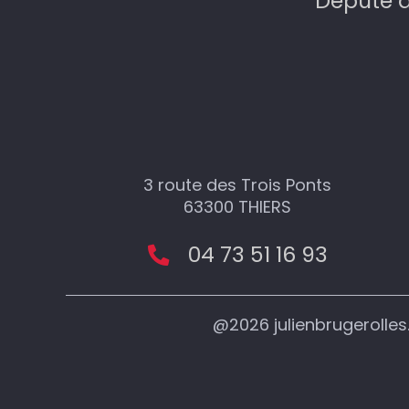
Député d
3 route des Trois Ponts
63300 THIERS
04 73 51 16 93
@2026 julienbrugerolle