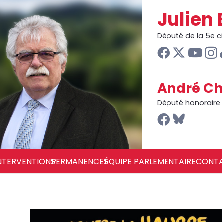
Julien 
Député de la 5e 
André Ch
Député honoraire
NTERVENTIONS
PERMANENCES
ÉQUIPE PARLEMENTAIRE
CONT