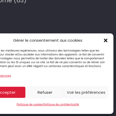
Dôme (63)
Gérer le consentement aux cookies
ir les meilleures expériences, nous utilisons des technologies telles que les
4 Place Jean-Antoine Pourtier
our stocker et/ou accéder aux informations des appareils. Le fait de consentir
63890 ST-AMANT-ROCHE-SAVINE
hnologies nous permettra de traiter des données telles que le comportement
tion ou les ID uniques sur ce site. Le fait de ne pas consentir ou de retirer son
ent peut avoir un effet négatif sur certaines caractéristiques et fonctions.
04 73 95 74 90
 services
té
|
Politique des Cookies
ccepter
Refuser
Voir les préférences
Politique de cookies
Politique de confidentialité