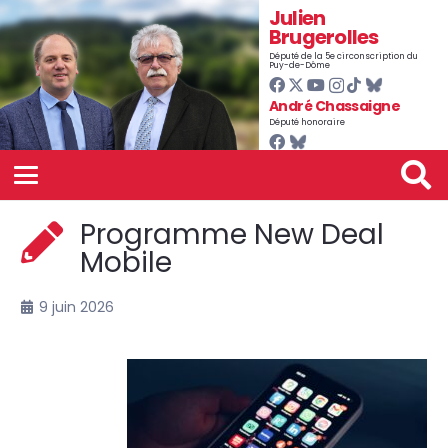
Julien
Brugerolles
Député de la 5e circonscription du
Puy-de-Dôme
André Chassaigne
Député honoraire
Programme New Deal
Mobile
9 juin 2026