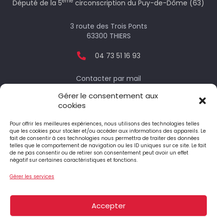
ème
Député de la 5
circonscription du Puy-de-Dôme (63)
3 route des Trois Ponts
63300 THIERS
04 73 51 16 93
Contacter par mail
Gérer le consentement aux
cookies
Votre député
Pour offrir les meilleures expériences, nous utilisons des technologies telles
que les cookies pour stocker et/ou accéder aux informations des appareils. Le
fait de consentir à ces technologies nous permettra de traiter des données
telles que le comportement de navigation ou les ID uniques sur ce site. Le fait
Le député honoraire
de ne pas consentir ou de retirer son consentement peut avoir un effet
négatif sur certaines caractéristiques et fonctions.
Gérer les services
4 Place Jean-Antoine Pourtier
63890 ST-AMANT-ROCHE-SAVINE
Accepter