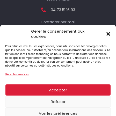
04 73 51 16 93
Contacter par mail
Gérer le consentement aux
cookies
Votre député
Pour offrir les meilleures expériences, nous utilisons des technologies telles
que les cookies pour stocker et/ou accéder aux informations des appareils. Le
fait de consentir à ces technologies nous permettra de traiter des données
telles que le comportement de navigation ou les ID uniques sur ce site. Le fait
Le député honoraire
de ne pas consentir ou de retirer son consentement peut avoir un effet
négatif sur certaines caractéristiques et fonctions.
Gérer les services
4 Place Jean-Antoine Pourtier
63890 ST-AMANT-ROCHE-SAVINE
Accepter
04 73 95 74 90
Refuser
Voir les préférences