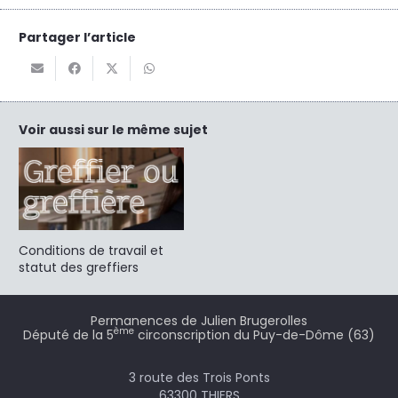
Partager l’article
Voir aussi sur le même sujet
Conditions de travail et
statut des greffiers
Permanences de Julien Brugerolles
ème
Député de la 5
circonscription du Puy-de-Dôme (63)
3 route des Trois Ponts
63300 THIERS