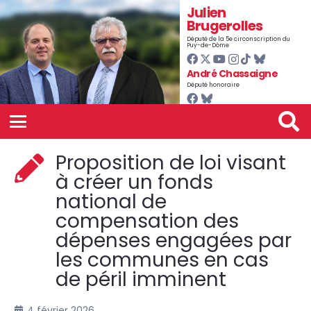
Julien
Brugerolles
Député de la 5e circonscription du
Puy-de-Dôme
André Chassaigne
Député honoraire
Proposition de loi visant
à créer un fonds
national de
compensation des
dépenses engagées par
les communes en cas
de péril imminent
4 février 2026