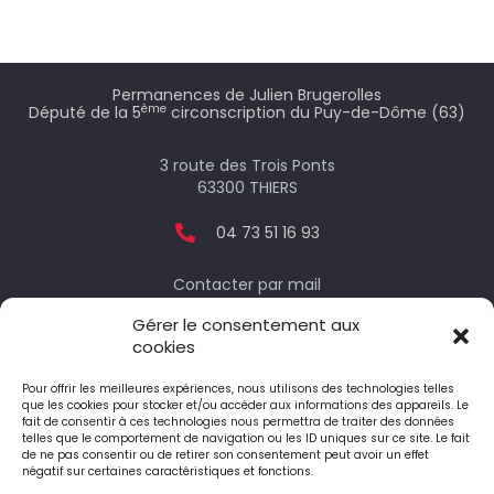
Permanences de Julien Brugerolles
ème
Député de la 5
circonscription du Puy-de-Dôme (63)
3 route des Trois Ponts
63300 THIERS
04 73 51 16 93
Contacter par mail
Gérer le consentement aux
cookies
Votre député
Pour offrir les meilleures expériences, nous utilisons des technologies telles
que les cookies pour stocker et/ou accéder aux informations des appareils. Le
fait de consentir à ces technologies nous permettra de traiter des données
telles que le comportement de navigation ou les ID uniques sur ce site. Le fait
Le député honoraire
de ne pas consentir ou de retirer son consentement peut avoir un effet
négatif sur certaines caractéristiques et fonctions.