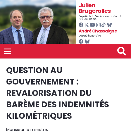
Julien
Brugerolles
Député de la 5e circonscription du
Puy-de-Dôme
André Chassaigne
Député honoraire
QUESTION AU
GOUVERNEMENT :
REVALORISATION DU
BARÈME DES INDEMNITÉS
KILOMÉTRIQUES
Monsieur le ministre,