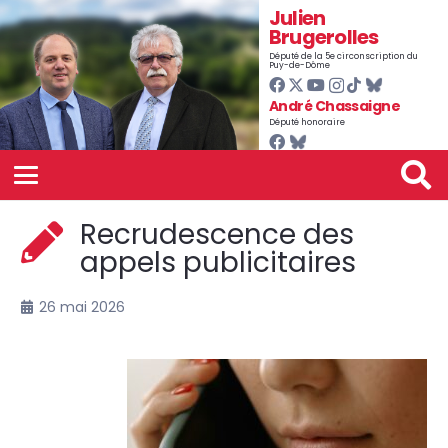
Julien
Brugerolles
Député de la 5e circonscription du
Puy-de-Dôme
André Chassaigne
Député honoraire
Recrudescence des
appels publicitaires
26 mai 2026