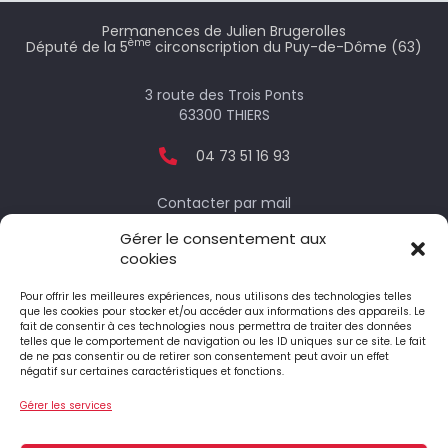
Permanences de Julien Brugerolles
ème
Député de la 5
circonscription du Puy-de-Dôme (63)
3 route des Trois Ponts
63300 THIERS
04 73 51 16 93
Contacter par mail
Gérer le consentement aux
cookies
Votre député
Pour offrir les meilleures expériences, nous utilisons des technologies telles
que les cookies pour stocker et/ou accéder aux informations des appareils. Le
fait de consentir à ces technologies nous permettra de traiter des données
telles que le comportement de navigation ou les ID uniques sur ce site. Le fait
Le député honoraire
de ne pas consentir ou de retirer son consentement peut avoir un effet
négatif sur certaines caractéristiques et fonctions.
Gérer les services
4 Place Jean-Antoine Pourtier