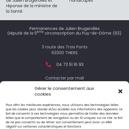
de Julien Brugerolles et
handicapés
réponse de la ministre de
la Santé
Permanences de Julien Brugerolles
ème
Député de la 5
circonscription du Puy-de-Dôme (63)
3 route des Trois Ponts
63300 THIERS
04 73 51 16 93
Contacter par mail
Gérer le consentement aux
cookies
Votre député
Pour offrir les meilleures expériences, nous utilisons des technologies telles
que les cookies pour stocker et/ou accéder aux informations des appareils. Le
fait de consentir à ces technologies nous permettra de traiter des données
telles que le comportement de navigation ou les ID uniques sur ce site. Le fait
Le député honoraire
de ne pas consentir ou de retirer son consentement peut avoir un effet
négatif sur certaines caractéristiques et fonctions.