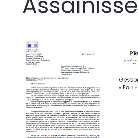
Assainiss
Gestio
« Eau »