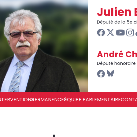
Julien 
Député de la 5e 
André Ch
Député honoraire
NTERVENTIONS
PERMANENCES
ÉQUIPE PARLEMENTAIRE
CONT