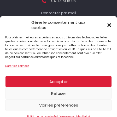
04 73 51 16 93
Contacter par mail
Gérer le consentement aux
cookies
Votre député
Pour offrir les meilleures expériences, nous utilisons des technologies telles
que les cookies pour stocker et/ou accéder aux informations des appareils. Le
fait de consentir à ces technologies nous permettra de traiter des données
telles que le comportement de navigation ou les ID uniques sur ce site. Le fait
Le député honoraire
de ne pas consentir ou de retirer son consentement peut avoir un effet
négatif sur certaines caractéristiques et fonctions.
Gérer les services
4 Place Jean-Antoine Pourtier
63890 ST-AMANT-ROCHE-SAVINE
Accepter
04 73 95 74 90
Refuser
Voir les préférences
@2026 julienbrugerolles.com |
Mentions légales
|
Politique de confidentialité
|
Politique des Cookies
Politique de cookies
Politique de confidentialité