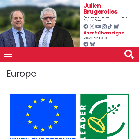
Julien
Brugerolles
Député de la 5e circonscription du
Puy-de-Dôme
André Chassaigne
Député honoraire
Europe