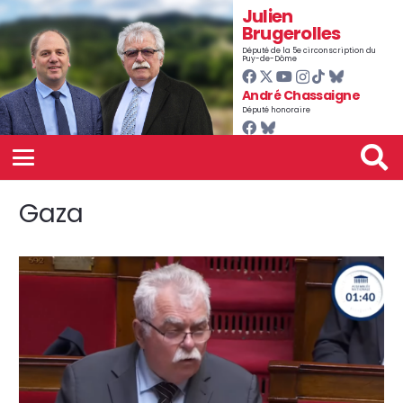
Julien
Brugerolles
Député de la 5e circonscription du
Puy-de-Dôme
André Chassaigne
Député honoraire
Gaza