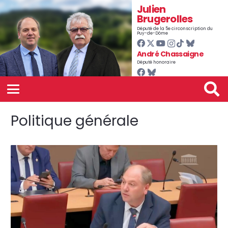
Julien
Brugerolles
Député de la 5e circonscription du
Puy-de-Dôme
André Chassaigne
Député honoraire
Politique générale