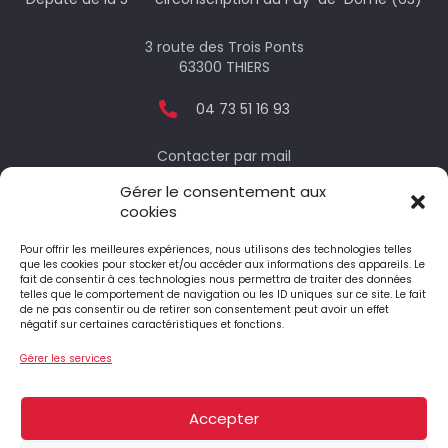
3 route des Trois Ponts
63300 THIERS
04 73 51 16 93
Contacter par mail
Gérer le consentement aux
cookies
Votre député
Pour offrir les meilleures expériences, nous utilisons des technologies telles
que les cookies pour stocker et/ou accéder aux informations des appareils. Le
fait de consentir à ces technologies nous permettra de traiter des données
telles que le comportement de navigation ou les ID uniques sur ce site. Le fait
Le député honoraire
de ne pas consentir ou de retirer son consentement peut avoir un effet
négatif sur certaines caractéristiques et fonctions.
Gérer les services
4 Place Jean-Antoine Pourtier
63890 ST-AMANT-ROCHE-SAVINE
Accepter