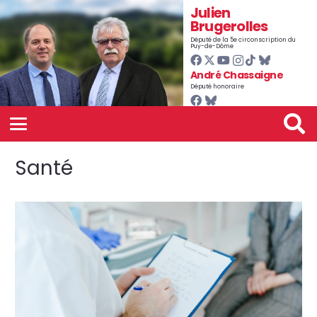
Julien
Brugerolles
Député de la 5e circonscription du
Puy-de-Dôme
André Chassaigne
Député honoraire
Santé