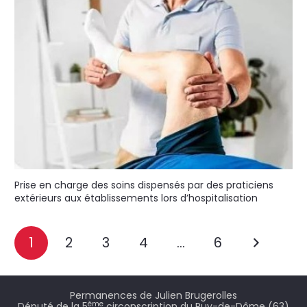
Prise en charge des soins dispensés par des praticiens
extérieurs aux établissements lors d’hospitalisation
1
2
3
4
…
6
Permanences de Julien Brugerolles
ème
Député de la 5
circonscription du Puy-de-Dôme (63)