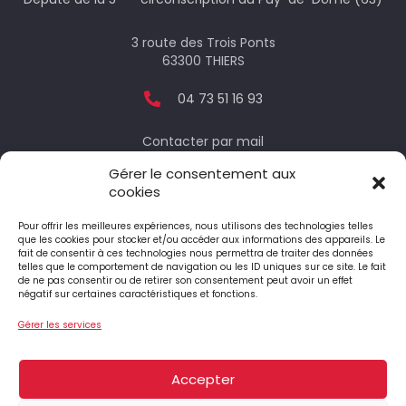
3 route des Trois Ponts
63300 THIERS
04 73 51 16 93
Contacter par mail
Gérer le consentement aux
cookies
Votre député
Pour offrir les meilleures expériences, nous utilisons des technologies telles
que les cookies pour stocker et/ou accéder aux informations des appareils. Le
fait de consentir à ces technologies nous permettra de traiter des données
telles que le comportement de navigation ou les ID uniques sur ce site. Le fait
Le député honoraire
de ne pas consentir ou de retirer son consentement peut avoir un effet
négatif sur certaines caractéristiques et fonctions.
Gérer les services
4 Place Jean-Antoine Pourtier
63890 ST-AMANT-ROCHE-SAVINE
Accepter