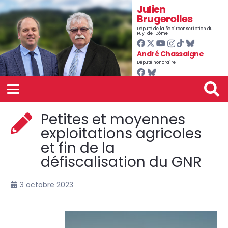
Julien
Brugerolles
Député de la 5e circonscription du
Puy-de-Dôme
André Chassaigne
Député honoraire
Petites et moyennes
exploitations agricoles
et fin de la
défiscalisation du GNR
3 octobre 2023