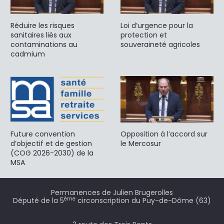
Réduire les risques
Loi d’urgence pour la
sanitaires liés aux
protection et
contaminations au
souveraineté agricoles
cadmium
Future convention
Opposition à l’accord sur
d’objectif et de gestion
le Mercosur
(COG 2026-2030) de la
MSA
Permanences de Julien Brugerolles
ème
Député de la 5
circonscription du Puy-de-Dôme (63)