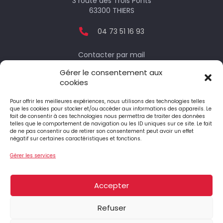
3 route des Trois Ponts
63300 THIERS
04 73 51 16 93
Contacter par mail
Gérer le consentement aux
cookies
Votre député
Pour offrir les meilleures expériences, nous utilisons des technologies telles
que les cookies pour stocker et/ou accéder aux informations des appareils. Le
fait de consentir à ces technologies nous permettra de traiter des données
telles que le comportement de navigation ou les ID uniques sur ce site. Le fait
Le député honoraire
de ne pas consentir ou de retirer son consentement peut avoir un effet
négatif sur certaines caractéristiques et fonctions.
Gérer les services
4 Place Jean-Antoine Pourtier
63890 ST-AMANT-ROCHE-SAVINE
Accepter
04 73 95 74 90
Refuser